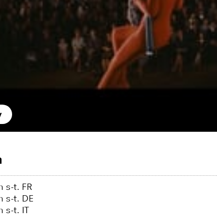
y
m
 s-t. FR
 s-t. DE
s-t. IT