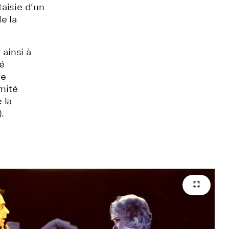
taisie d’un
e la
 ainsi à
té
se
nité
 la
).
Full sc