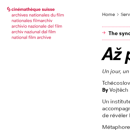
Go to main page
Go to main page
Home
Serv
The syno
Až 
Un jour, un
Tchécoslo
By
Vojtěch
Un institut
accompagné
de révéler 
Métaphore 