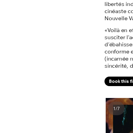
libertés in
cinéaste c
Nouvelle V
«Voilà en ef
susciter l’
d’ébahissem
conforme e
(incarnée 
sincérité, 
Book this f
1
/
7
Number