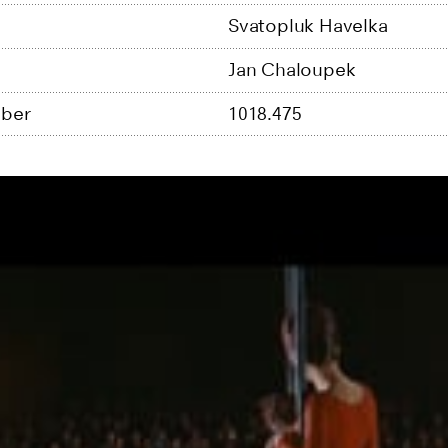
Svatopluk Havelka
Jan Chaloupek
ber
1018.475