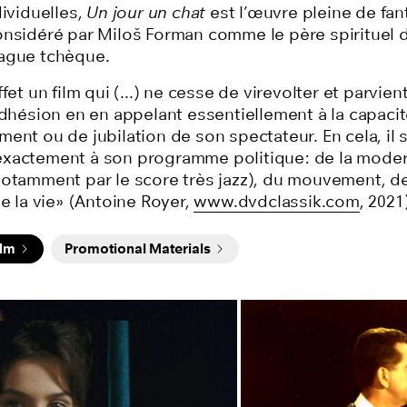
dividuelles,
Un jour un chat
est l’œuvre pleine de fan
onsidéré par Miloš Forman comme le père spirituel d
ague tchèque.
fet un film qui (...) ne cesse de virevolter et parvient
adhésion en en appelant essentiellement à la capaci
ent ou de jubilation de son spectateur. En cela, il 
xactement à son programme politique: de la moder
notamment par le score très jazz), du mouvement, de
de la vie» (Antoine Royer,
www.dvdclassik.com
, 2021
ilm
Promotional Materials
 of images