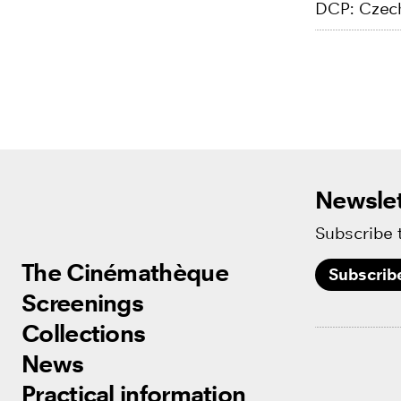
DCP: Czech
Newslet
Subscribe 
The Cinémathèque
The Cinémathèque
Subscrib
Screenings
Screenings
Collections
Collections
News
News
Practical information
Practical information