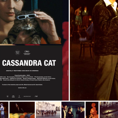
us image
 image