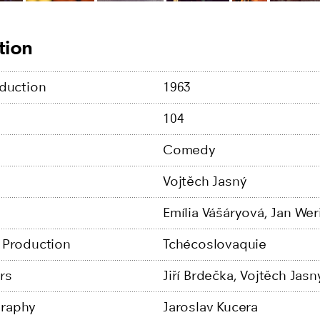
tion
oduction
1963
104
Comedy
Vojtěch Jasný
Emília Vášáryová,
Jan Wer
 Production
Tchécoslovaquie
rs
Jiří Brdečka,
Vojtěch Jasn
raphy
Jaroslav Kucera