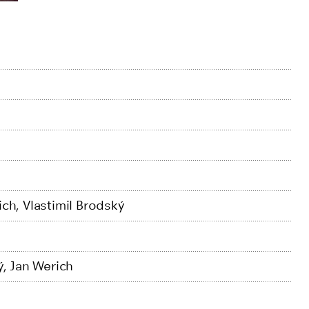
ich,
Vlastimil Brodský
ý,
Jan Werich