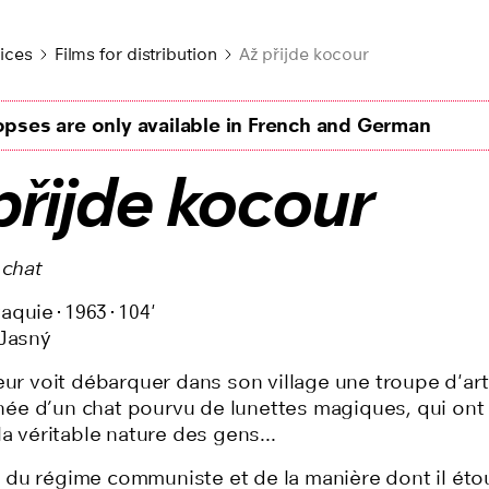
ices
Films for distribution
Až přijde kocour
pses are only available in French and German
přijde kocour
 chat
vaquie
1963
104'
 Jasný
eur voit débarquer dans son village une troupe d'art
e d’un chat pourvu de lunettes magiques, qui ont 
la véritable nature des gens...
du régime communiste et de la manière dont il étouf