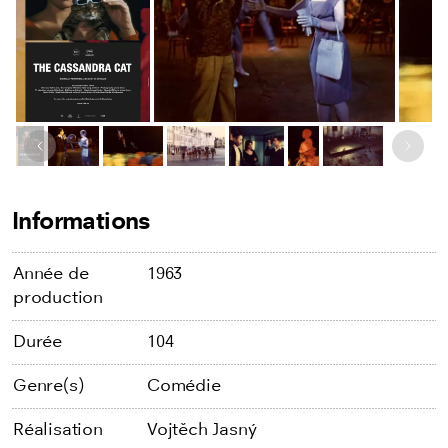
Image précédente
Image
Informations
Année de
1963
production
Durée
104
Genre(s)
Comédie
Réalisation
Vojtěch Jasný