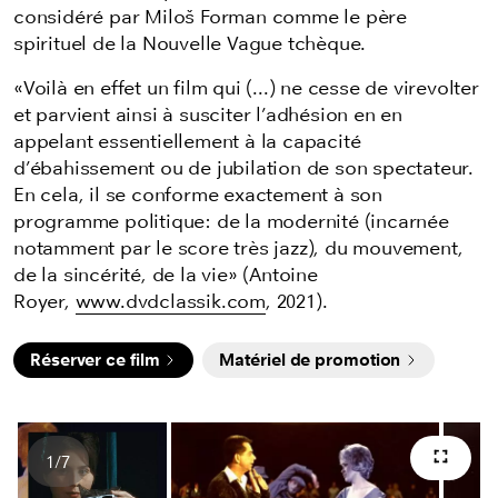
considéré par Miloš Forman comme le père
spirituel de la Nouvelle Vague tchèque.
«Voilà en effet un film qui (...) ne cesse de virevolter
et parvient ainsi à susciter l’adhésion en en
appelant essentiellement à la capacité
d’ébahissement ou de jubilation de son spectateur.
En cela, il se conforme exactement à son
programme politique: de la modernité (incarnée
notamment par le score très jazz), du mouvement,
de la sincérité, de la vie» (Antoine
Royer,
www.dvdclassik.com
, 2021).
Réserver ce film
Matériel de promotion
1
/
7
Plein 
Nombres d'images