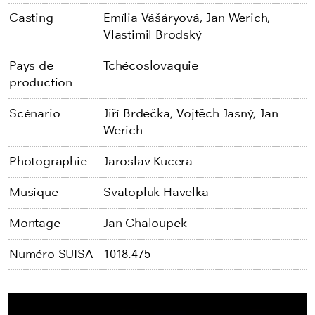
Casting
Emília Vášáryová,
Jan Werich,
Vlastimil Brodský
Pays de
Tchécoslovaquie
production
Scénario
Jiří Brdečka,
Vojtěch Jasný,
Jan
Werich
Photographie
Jaroslav Kucera
Musique
Svatopluk Havelka
Montage
Jan Chaloupek
Numéro SUISA
1018.475