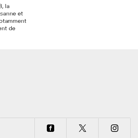
, la
usanne et
 notamment
ent de