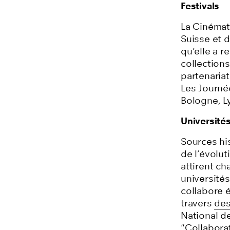
Festivals
La Cinémat
Suisse et 
qu’elle a 
collections
partenariat
Les Journée
Bologne, L
Université
Sources hi
de l’évolut
attirent c
université
collabore 
travers
des
National de
"
Collabora