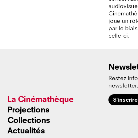
audiovisuel
Cinémathèq
joue un rôl
par le biai
celle-ci.
Newslet
Restez inf
newsletter
La Cinémathèque
La Cinémathèque
S'inscrire
Projections
Projections
Collections
Collections
Actualités
Actualités