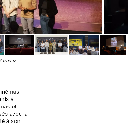
Image 
Martinez
 cinémas —
nix à
émas et
sés avec la
ié à son