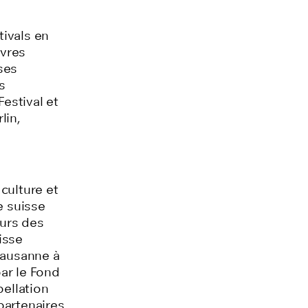
ivals en
uvres
ses
s
Festival et
lin,
culture et
e suisse
eurs des
isse
Lausanne à
ar le Fond
pellation
 partenaires