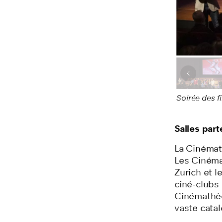
Image pr
Soirée des f
Salles part
La Cinémat
Les Cinéma
Zurich et l
ciné-clubs 
Cinémathèq
vaste catal