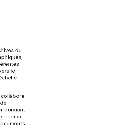
chives du
aphiques,
férentes
vers le
échelle
 collabore
 de
ur donnant
de cinéma
 documents