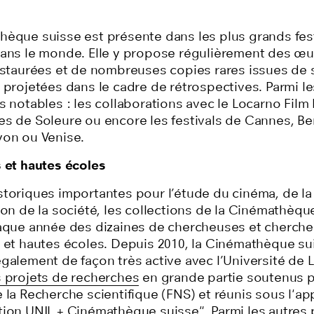
hèque suisse est présente dans les plus grands fest
dans le monde. Elle y propose régulièrement des œ
restaurées et de nombreuses copies rares issues de 
 projetées dans le cadre de rétrospectives. Parmi le
s notables : les collaborations avec le Locarno Film 
s de Soleure ou encore les festivals de Cannes, Ber
yon ou Venise.
s et hautes écoles
storiques importantes pour l’étude du cinéma, de la 
ion de la société, les collections de la Cinémathèqu
haque année des dizaines de chercheuses et cherch
s et hautes écoles. Depuis 2010, la Cinémathèque su
également de façon très active avec l’Université de 
 projets de recherches
en grande partie soutenus p
 la Recherche scientifique (FNS) et réunis sous l'ap
tion UNIL + Cinémathèque suisse
". Parmi les autres