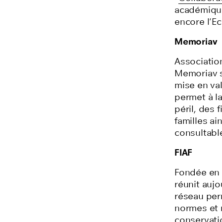
académiques
encore l'E
Memoriav
Associatio
Memoriav s
mise en val
permet à l
péril, des
familles ai
consultabl
FIAF
Fondée en 1
réunit aujo
réseau per
normes et
conservati