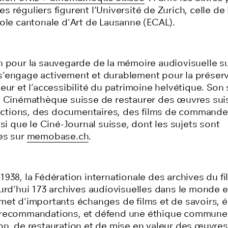
 réguliers figurent l'Université de Zurich, celle de
cole cantonale d'Art de Lausanne (ECAL).
n pour la sauvegarde de la mémoire audiovisuelle su
’engage activement et durablement pour la préserva
eur et l’accessibilité du patrimoine helvétique. Son
a Cinémathèque suisse de restaurer des œuvres sui
 fictions, des documentaires, des films de command
nsi que le Ciné-Journal suisse, dont les sujets sont
es sur
memobase.ch
.
938, la Fédération internationale des archives du fi
urd’hui 173 archives audiovisuelles dans le monde e
met d’importants échanges de films et de savoirs, 
 recommandations, et défend une éthique commune
on, de restauration et de mise en valeur des œuvres