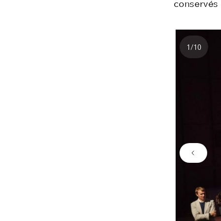
conservés 
1
/
10
Nombre
Image 