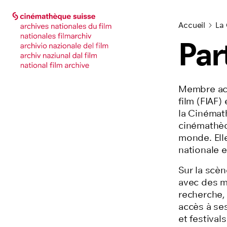
Accéder à la page principale
Accéder à la page principale
Accueil
La
Par
Membre act
film (FIAF
la Cinémat
cinémathèqu
monde. Elle
nationale e
Sur la scèn
avec des m
recherche, 
accès à ses
et festiva