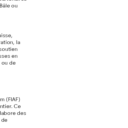
 Bâle ou
isse,
tion, la
 soutien
sses en
e ou de
lm (FIAF)
ntier. Ce
élabore des
 de