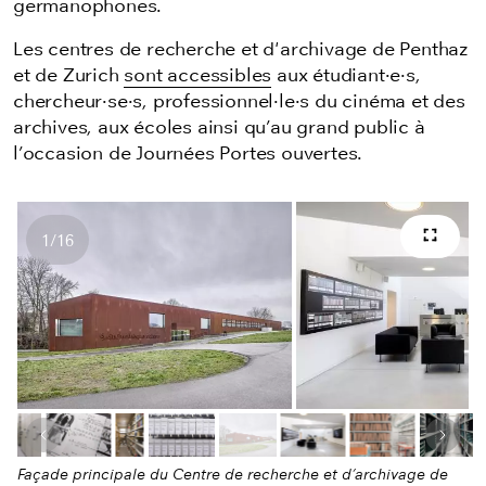
germanophones.
Les centres de recherche et d'archivage de Penthaz
et de Zurich
sont accessibles
aux étudiant·e·s,
chercheur·se·s, professionnel·le·s du cinéma et des
archives,
aux écoles ainsi qu’au grand public à
l’occasion de Journées Portes ouvertes.
1
/
16
Plein 
Nombres d'images
Image précédente
Image
Façade principale du Centre de recherche et d’archivage de