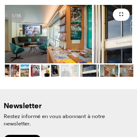
1
/
16
Plein 
Nombres d'images
Image précédente
Image
Newsletter
Restez informé en vous abonnant à notre
newsletter.