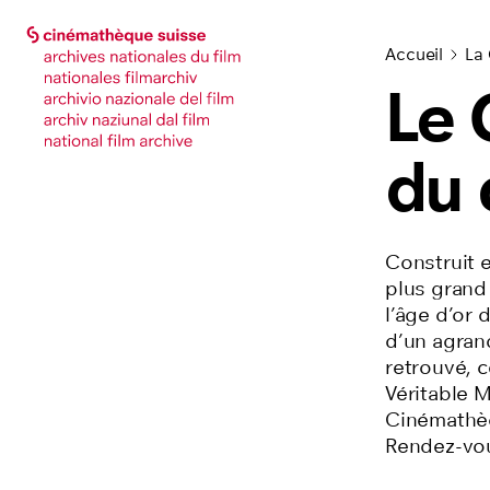
Accéder à la page principale
Accéder à la page principale
Accueil
La
Le 
du 
Construit e
plus grand
l’âge d’or 
d’un agrand
retrouvé, c
Véritable M
Cinémathèq
Rendez-vou