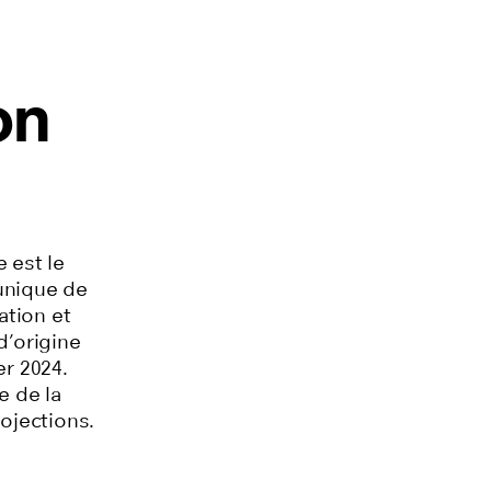
on
 est le
unique de
ation et
d’origine
er 2024.
e de la
ojections.