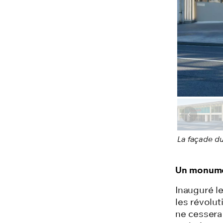
Image pr
La façade du
Un monume
Inauguré l
les révolut
ne cessera 