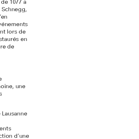
 de 1077 à
e Schnegg,
’en
événements
nt lors de
staurés en
ore de
e
moine, une
s
e Lausanne
ents
uction d’une