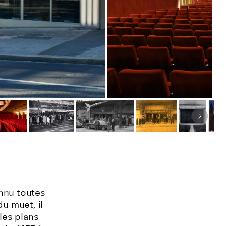
Image 
onnu toutes
du muet, il
les plans