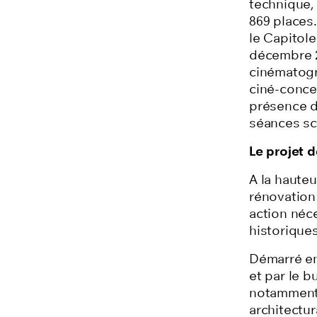
technique,
869 places
le Capitol
décembre 2
cinématogr
ciné-conce
présence d
séances sc
Le projet 
A la haute
rénovation
action néc
historiques
Démarré en
et par le b
notamment 
architectur