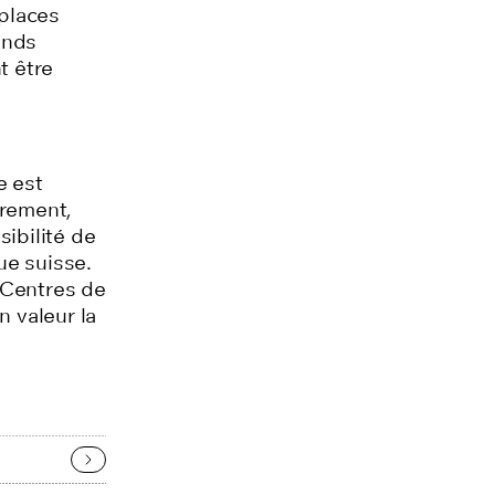
 places
onds
t être
e est
urement,
sibilité de
ue suisse.
 Centres de
n valeur la