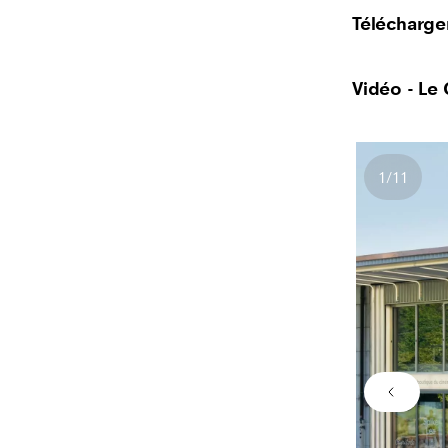
Télécharge
Vidéo - Le
1
/
11
Nombre
Image 