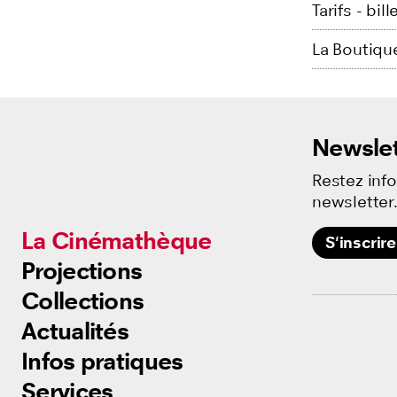
Tarifs - bi
La Boutiqu
Newslet
Restez inf
newsletter
La Cinémathèque
La Cinémathèque
S'inscrire
Projections
Projections
Collections
Collections
Actualités
Actualités
Infos pratiques
Infos pratiques
Services
Services