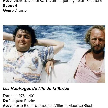
Avec
Aristide,
Daniel Bart,
Dominique Jayr,
Jean Eustache
Support
Genre
Drame
Les Naufragés de l'île de la Tortue
France
1976
140'
De
Jacques Rozier
Avec
Pierre Richard,
Jacques Villeret,
Maurice Risch