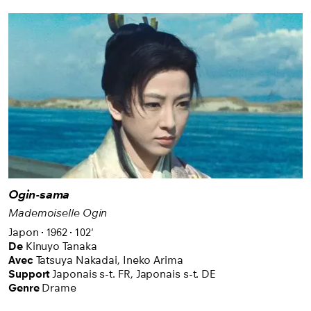
Ogin-sama
Mademoiselle Ogin
Japon
1962
102'
De
Kinuyo Tanaka
Avec
Tatsuya Nakadai,
Ineko Arima
Support
Japonais s-t. FR
,
Japonais s-t. DE
Genre
Drame