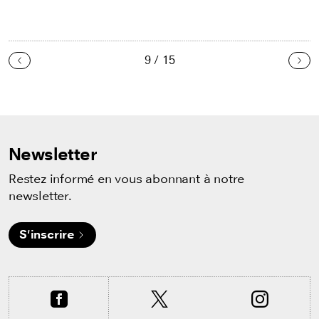
9 / 15
Précédent
Sui
Newsletter
Restez informé en vous abonnant à notre
newsletter.
S'inscrire