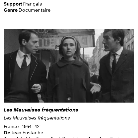
permettent au public de voir ou revoir des films du
Support
Français
Genre
Documentaire
patrimoine – la plupart en version restaurée – et des
films contemporains primés. Des sélections à
découvrir une fois par mois dans différentes salles
de cinéma en Suisse romande.
Les Mauvaises fréquentations
Les Mauvaises fréquentations
France
1964
42'
De
Jean Eustache