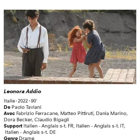
Leonora Addio
Italie
2022
90'
De
Paolo Taviani
Avec
Fabrizio Ferracane,
Matteo Pittiruti,
Dania Marino,
Dora Becker,
Claudio Bigagli
Support
Italien - Anglais s-t. FR
,
Italien - Anglais s-t. IT
,
Italien - Anglais s-t. DE
Genre
Drame