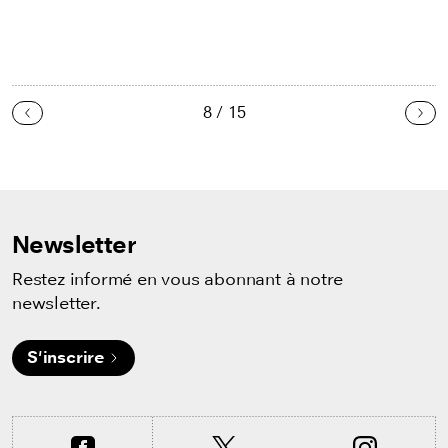
8 / 15
Précédent
Sui
Newsletter
Restez informé en vous abonnant à notre
newsletter.
S'inscrire