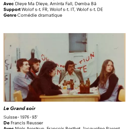
permettent au public de voir ou revoir des films du
Avec
Dieye Ma Dieye,
Aminta Fall,
Demba Bâ
Support
Wolof s-t. FR
,
Wolof s-t. IT
,
Wolof s-t. DE
patrimoine – la plupart en version restaurée – et des
Genre
Comédie dramatique
films contemporains primés. Des sélections à
découvrir une fois par mois dans différentes salles
de cinéma en Suisse romande.
Le Grand soir
Suisse
1976
93'
De
Francis Reusser
Avec
Niels Arestrup,
François Berthet,
Jacqueline Parent,