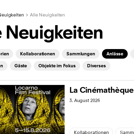
Neuigkeiten
Alle Neuigkeiten
e Neuigkeiten
orien
Kollaborationen
Sammlungen
Anlässe
en
Gäste
Objekte im Fokus
Diverses
La Cinémathèque 
3. August 2026
Kollaborationen
Samm