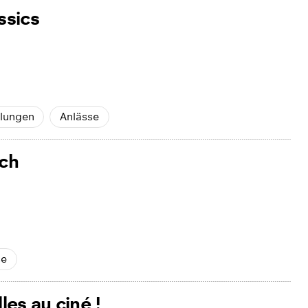
ssics
lungen
Anlässe
ich
se
es au ciné !