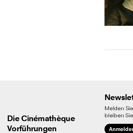
Newslet
Melden Sie
bleiben Sie
Die Cinémathèque
Die Cinémathèque
Vorführungen
Vorführungen
Anmelde