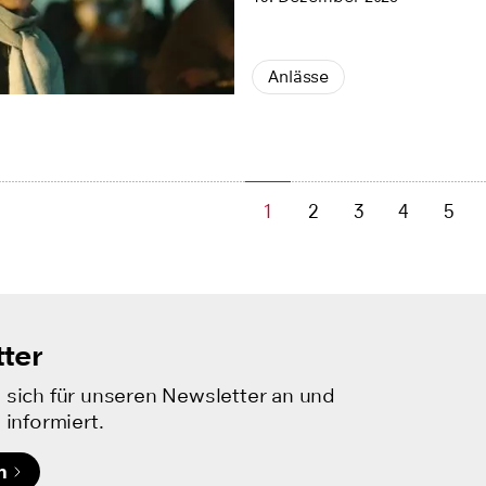
Anlässe
1
2
3
4
5
ter
 sich für unseren Newsletter an und
 informiert.
n