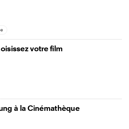
se
hoisissez votre film
ung à la Cinémathèque