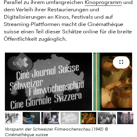
Parallel zu ihrem umfangreichen
Kinoprogramm
und
dem Verleih ihrer Restaurierungen und
Digitalisierungen an Kinos, Festivals und auf
Streaming-Plattformen macht die Cinémathèque
suisse einen Teil dieser Schätze online für die breite
Öffentlichkeit zugänglich.
1
/
8
Vollb
Anzahl Bilder
Letztes Bild
Nächs
Vorspann der Schweizer Filmwochenschau (1940) ©
Cinémathèque suisse