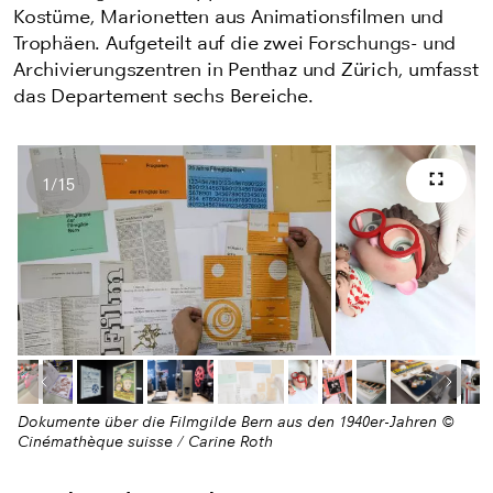
Kostüme, Marionetten aus Animationsfilmen und
Trophäen. Aufgeteilt auf die zwei Forschungs- und
Archivierungszentren in Penthaz und Zürich, umfasst
das Departement sechs Bereiche.
1
/
15
Vollb
Anzahl Bilder
Letztes Bild
Nächs
Dokumente über die Filmgilde Bern aus den 1940er-Jahren ©
Cinémathèque suisse / Carine Roth