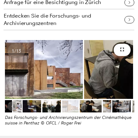
Anfrage für eine Besichtigung in Zürich
Entdecken Sie die Forschungs- und
Archivierungszentren
1
/
13
Vollb
Anzahl Bilder
Letztes Bild
Nächs
Das Forschungs- und Archivierungszentrum der Cinémathèque
suisse in Penthaz © OFCL / Roger Frei