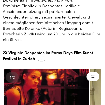
Dokumentarfilm
Mutantes: Punk Porn
Feminism
Einblick in Despentes' radikale
Auseinandersetzung mit patriarchalen
Geschlechterrollen, sexualisierter Gewalt und
einem möglichen feministischen Umgang damit.
Bernadette Kolonko (Autorin, Regisseurin,
Forscherin ZHdK) wird um 20 Uhr in die beiden Film
einführen.
2X Virginie Despentes im Porny Days Film Kunst
Festival in Zurich
1
/
2
Vollb
Anzahl Bilder