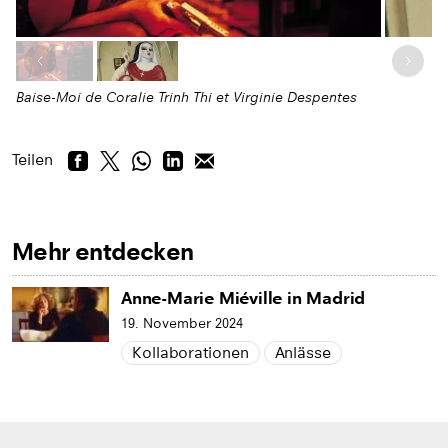
Letztes Bild
Nächs
Baise-Moi de Coralie Trinh Thi et Virginie Despentes
Teilen
Mehr entdecken
Anne-Marie Miéville in Madrid
19. November 2024
Kollaborationen
Anlässe