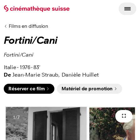
Films en diffusion
Fortini/Cani
Fortini/Cani
Italie
1976
83'
De
Jean-Marie Straub,
Danièle Huillet
Réserver ce film
Matériel de promotion
1
/
7
Plein 
Nombres d'images