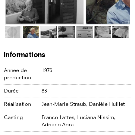
Image précédente
Image
Informations
Année de
1976
production
Durée
83
Réalisation
Jean-Marie Straub,
Danièle Huillet
Casting
Franco Lattes,
Luciana Nissim,
Adriano Aprà