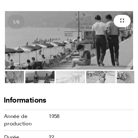
1
/
6
Plein 
Nombres d'images
Image précédente
Image
Informations
Année de
1958
production
Durée
22