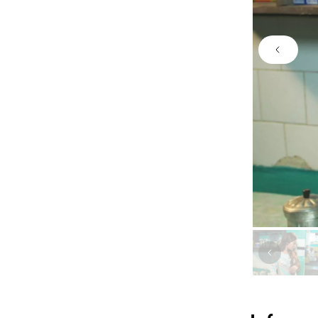
Image 
Image pr