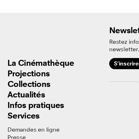
Newslet
Restez inf
newsletter
La Cinémathèque
La Cinémathèque
S'inscrire
Projections
Projections
Collections
Collections
Actualités
Actualités
Infos pratiques
Infos pratiques
Services
Services
Demandes en ligne
Demandes en ligne
Presse
Presse