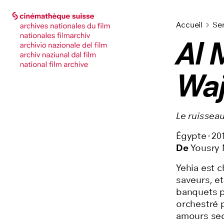
Accéder à la page principale
Accéder à la page principale
Accueil
Se
Al 
Waj
Le ruisseau
Égypte
20
De
Yousry 
Yehia est c
saveurs, et
banquets p
orchestré p
amours sec