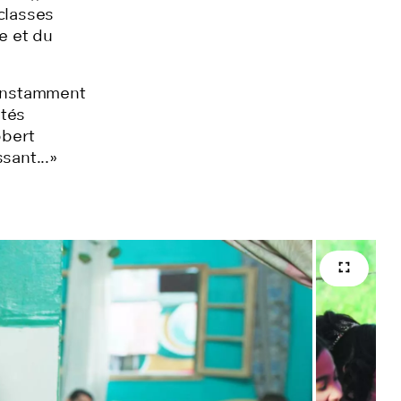
classes
e et du
constamment
ités
obert
sant...»
Plein é