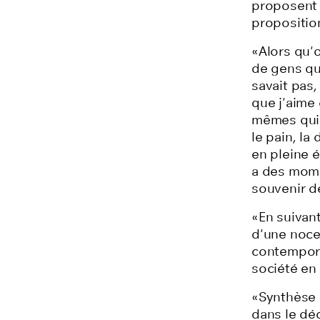
proposent 
proposition
«Alors qu'
de gens qu
savait pas,
que j'aime 
mêmes qui o
le pain, la
en pleine é
a des mome
souvenir de
«En suivant
d'une noce,
contempora
société en 
«Synthèse p
dans le dé