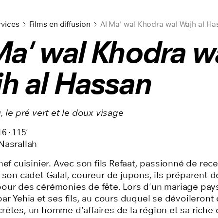
rvices
Films en diffusion
Al Ma' wal Khodra wal Wajh al Ha
Ma' wal Khodra w
h al Hassan
, le pré vert et le doux visage
16
115'
Nasrallah
hef cuisinier. Avec son fils Refaat, passionné de rec
 son cadet Galal, coureur de jupons, ils préparent d
our des cérémonies de fête. Lors d'un mariage pay
ar Yehia et ses fils, au cours duquel se dévoileront
rètes, un homme d'affaires de la région et sa riche