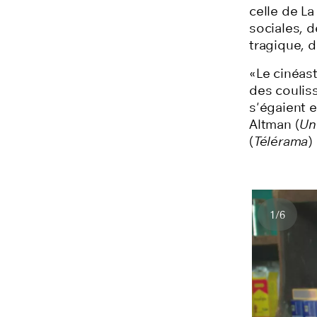
celle de L
sociales, d
tragique, 
«Le cinéas
des couliss
s'égaient e
Altman (
Un
(
Télérama
)
1
/
6
Nombre