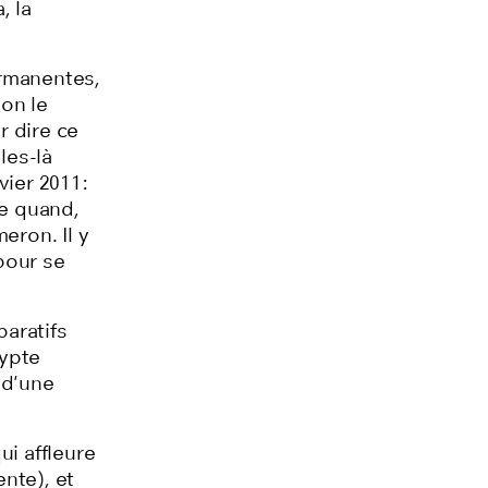
, la
ermanentes,
on le
r dire ce
les-là
vier 2011:
me quand,
eron. Il y
pour se
paratifs
gypte
 d'une
ui affleure
nte), et