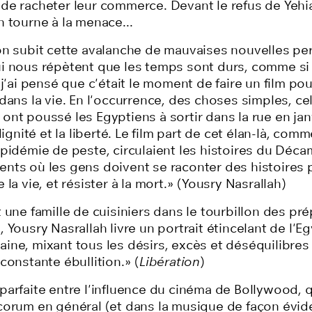
de racheter leur commerce. Devant le refus de Yehia
 tourne à la menace...
on subit cette avalanche de mauvaises nouvelles p
i nous répètent que les temps sont durs, comme si 
 j'ai pensé que c'était le moment de faire un film pou
dans la vie. En l'occurrence, des choses simples, cel
nt poussé les Egyptiens à sortir dans la rue en jan
 dignité et la liberté. Le film part de cet élan-là, com
pidémie de peste, circulaient les histoires du Décam
nts où les gens doivent se raconter des histoires 
 la vie, et résister à la mort.» (Yousry Nasrallah)
 une famille de cuisiniers dans le tourbillon des pré
 Yousry Nasrallah livre un portrait étincelant de l'E
ine, mixant tous les désirs, excès et déséquilibres
constante ébullition.» (
Libération
)
arfaite entre l'influence du cinéma de Bollywood, q
corum en général (et dans la musique de façon évide