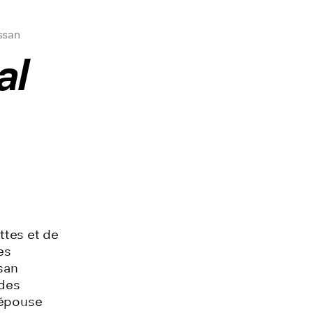
ssan
al
ettes et de
es
san
 des
 épouse