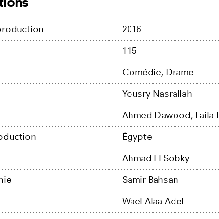
tions
production
2016
115
Comédie,
Drame
Yousry Nasrallah
Ahmed Dawood,
Laila 
oduction
Égypte
n
Ahmad El Sobky
hie
Samir Bahsan
Wael Alaa Adel