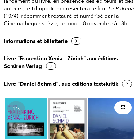
lancement du livre, en présence des éditeurs et des
auteurs, le Filmpodium présentera le film
La Paloma
(1974), récemment restauré et numérisé par la
Cinémathèque suisse, le lundi 18 novembre à 18h.
Informations et billetterie
Livre "Frauenkino Xenia - Zürich" aux éditions
Schüren Verlag
Livre "Daniel Schmid", aux éditions text+kritik
1
/
3
Plein 
Nombres d'images