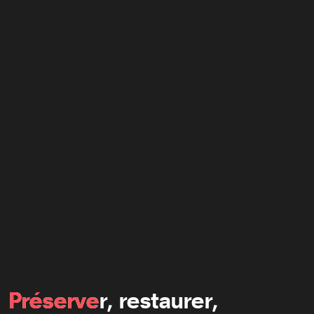
Préserver
,
restaurer
,