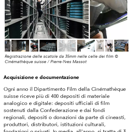
Immagine precedente
Pros
Registrazione delle scatole da 35mm nelle celle dei film ©
Cinémathèque suisse / Pierre-Yves Massot
Acquisizione e documentazione
Ogni anno il Dipartimento Film della Cinémathèque
suisse riceve più di 400 depositi di materiale
analogico e digitale: depositi ufficiali di film
sostenuti dalla Confederazione e dai fondi
regionali, depositi o donazioni da parte di
cineasti
,
produttori, distributori, istituzioni culturali,
fondazioni o privati. In media, all’anno, si tratta di 3