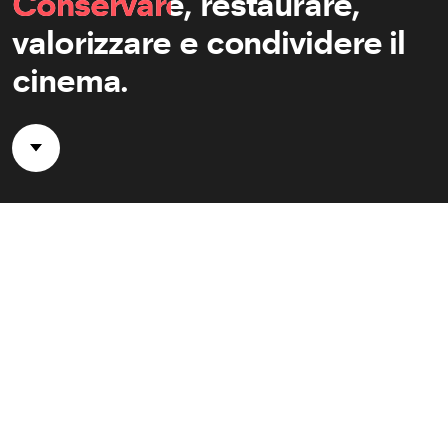
Conservare
,
restaurare
,
valorizzare
e
condividere
il
cinema.
Vai al contenuto principale
Dal 1948 la Cinémathèque suisse
conserva, restaura e valorizza il patrimonio
culturale cinematografico svizzero e
mondiale. È considerata dalla Federazione
internazionale degli archivi
cinematografici (FIAF) una delle dieci
cineteche più importanti al mondo per