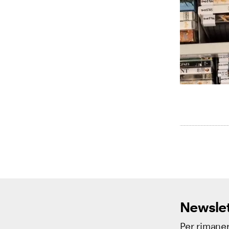
Newslet
Per rimaner