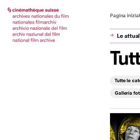
Vai alla pagina principale
Vai alla pagina principale
Pagina inizia
Le attua
Tutt
Tutte le ca
Galleria fo