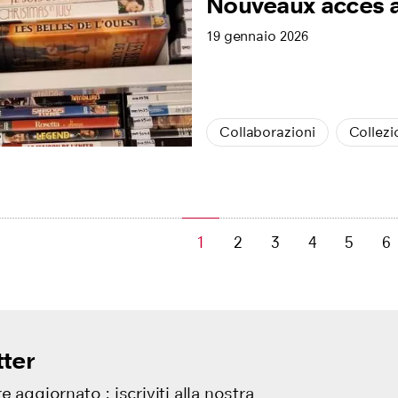
Nouveaux accès a
19 gennaio 2026
Collaborazioni
Collezi
1
2
3
4
5
6
ter
e aggiornato : iscriviti alla nostra