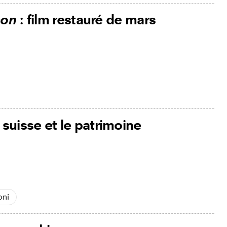
son
: film restauré de mars
uisse et le patrimoine
oni