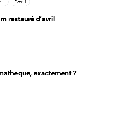
oni
Eventi
ilm restauré d'avril
émathèque, exactement ?