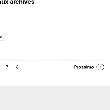
ux archives
oni
7
8
Prossimo