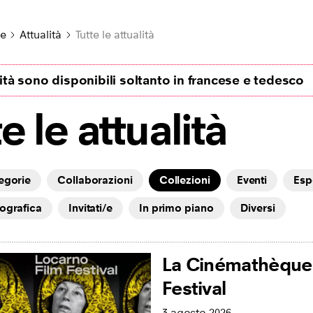
le
Attualità
Tutte le attualità
lità sono disponibili soltanto in francese e tedesco
e le attualità
tegorie
Collaborazioni
Collezioni
Eventi
Esp
tografica
Invitati/e
In primo piano
Diversi
La Cinémathèque 
Festival
3 agosto 2026