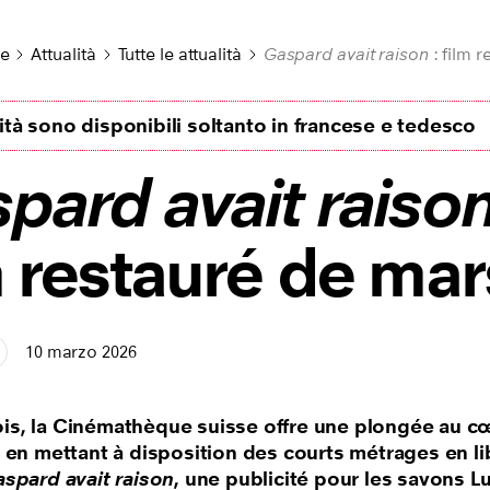
le
Attualità
Tutte le attualità
Gaspard avait raison
: film 
lità sono disponibili soltanto in francese e tedesco
pard avait raiso
m restauré de mar
10 marzo 2026
s, la Cinémathèque suisse offre une plongée au c
 en mettant à disposition des courts métrages en li
spard avait raison
, une publicité pour les savons L