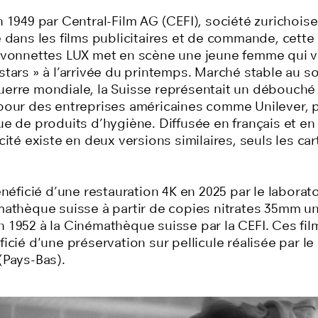
 1949 par Central-Film AG (CEFI), société zurichoise
e dans les films publicitaires et de commande, cette
avonnettes LUX met en scène une jeune femme qui va
tars » à l’arrivée du printemps. Marché stable au sor
erre mondiale, la Suisse représentait un débouché 
pour des entreprises américaines comme Unilever, p
e de produits d’hygiène. Diffusée en français et en
cité existe en deux versions similaires, seuls les ca
énéficié d’une restauration 4K en 2025 par le laborato
mathèque suisse à partir de copies nitrates 35mm u
 1952 à la Cinémathèque suisse par la CEFI. Ces fil
icié d'une préservation sur pellicule réalisée par le
(Pays-Bas).