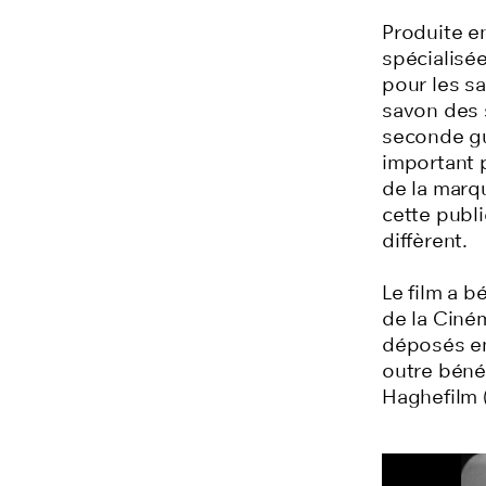
Produite en
spécialisé
pour les s
savon des s
seconde gu
important 
de la marqu
cette publi
diffèrent.
Le film a b
de la Ciné
déposés en
outre bénéf
Haghefilm 