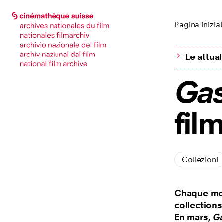
Vai alla pagina principale
Vai alla pagina principale
Pagina inizia
Le attua
Gas
fil
Collezioni
Chaque moi
collections
En mars,
Ga