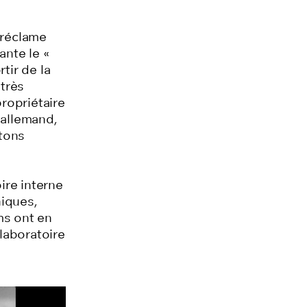
 réclame
nte le «
tir de la
très
ropriétaire
 allemand,
rtons
ire interne
niques,
ms ont en
 laboratoire