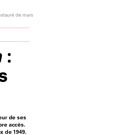
restauré de mars
n
:
s
œur de ses
bre accès.
ux de 1949.