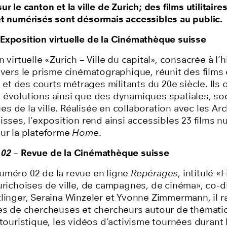
ur le canton et la ville de Zurich; des films utilitaire
et numérisés sont désormais accessibles au public.
Exposition virtuelle de la Cinémathèque suisse
 virtuelle «Zurich – Ville du capital», consacrée à l’
ravers le prisme cinématographique, réunit des films
 des courts métrages militants du 20e siècle. Ils o
 évolutions ainsi que des dynamiques spatiales, soc
s de la ville. Réalisée en collaboration avec les Ar
isses, l’exposition rend ainsi accessibles 23 films n
sur la plateforme
Home
.
 02
– Revue de la Cinémathèque suisse
uméro 02 de la revue en ligne
Repérages
, intitulé «
urichoises de ville, de campagnes, de cinéma», co-di
nzlinger, Seraina Winzeler et Yvonne Zimmermann, il 
les de chercheuses et chercheurs autour de thémati
 touristique, les vidéos d’activisme tournées durant 