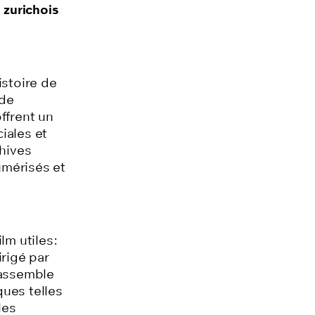
s zurichois
histoire de
 de
ffrent un
iales et
chives
umérisés et
Film utiles:
rigé par
rassemble
ques telles
les