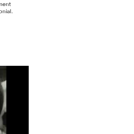
ment
nial.