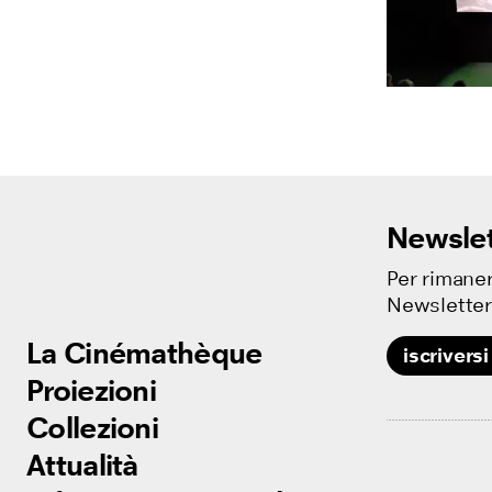
Newslet
Per rimaner
Newsletter
La Cinémathèque
La Cinémathèque
iscriversi
Proiezioni
Proiezioni
Collezioni
Collezioni
Attualità
Attualità