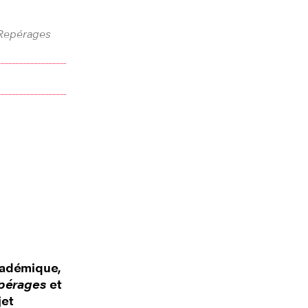
Repérages
cadémique,
pérages
et
jet