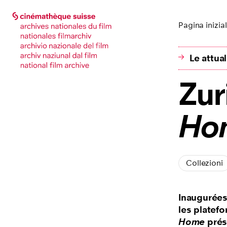
Vai alla pagina principale
Vai alla pagina principale
Pagina inizia
Le attua
Zur
Ho
Collezioni
Inaugurées
les platef
Home
prés