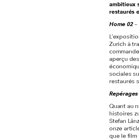
ambitieux s
restaurés 
Home 02
– 
L’exposition
Zurich à t
commande et
aperçu des
économique
sociales su
restaurés 
Repérages
Quant au n
histoires z
Stefan Lä
onze artic
que le film