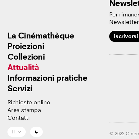
Newslet
Per rimaner
Newsletter
La Cinémathèque
La Cinémathèque
iscriversi
Proiezioni
Proiezioni
Collezioni
Collezioni
Attualità
Attualità
Informazioni pratiche
Informazioni pratiche
Servizi
Servizi
Richieste online
Richieste online
Area stampa
Area stampa
Contatti
Contatti
IT
IT
© 2022 Ciné