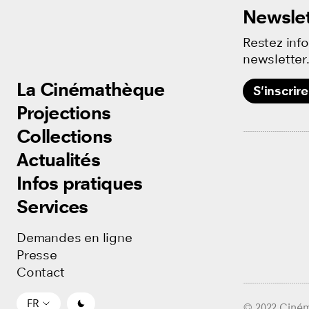
Newslet
Restez inf
newsletter
La Cinémathèque
La Cinémathèque
S'inscrire
Projections
Projections
Collections
Collections
Actualités
Actualités
Infos pratiques
Infos pratiques
Services
Services
Demandes en ligne
Demandes en ligne
Presse
Presse
Contact
Contact
FR
FR
© 2022 Ciné