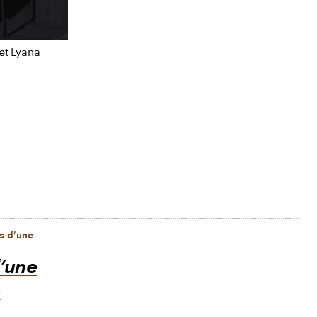
et Lyana
s d’une
’une
e