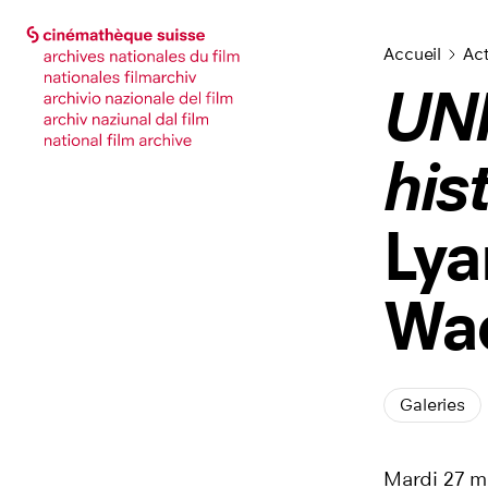
Accéder à la page principale
Accéder à la page principale
Accueil
Act
UNR
his
Lya
Wa
Galeries
Mardi 27 ma