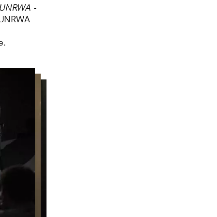
UNRWA -
 l'UNRWA
e.