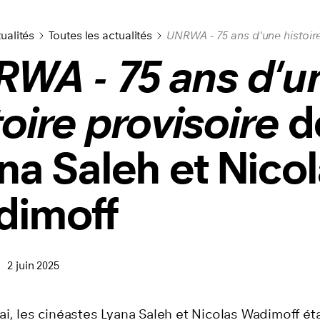
ualités
Toutes les actualités
UNRWA - 75 ans d'une histoire
WA - 75 ans d'u
toire provisoire
d
na Saleh et Nico
dimoff
2 juin 2025
i, les cinéastes Lyana Saleh et Nicolas Wadimoff ét