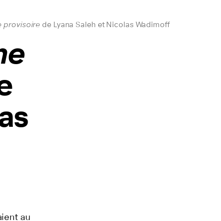
 provisoire
de Lyana Saleh et Nicolas Wadimoff
ne
e
las
aient au