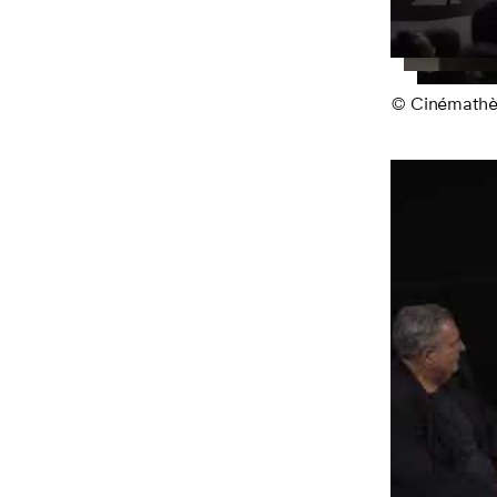
© Cinémathèq