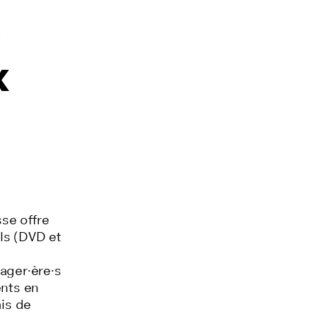
s
x
se offre
ls (DVD et
a
ager·ère·s
ents en
ais de