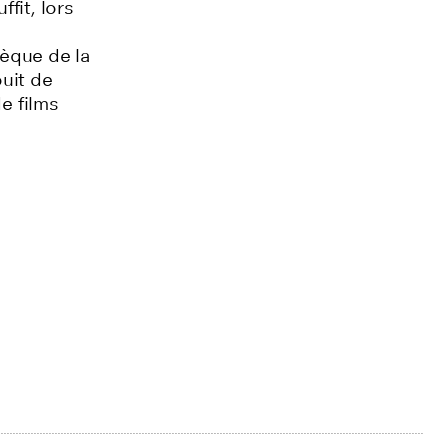
ffit, lors
èque de la
uit de
e films