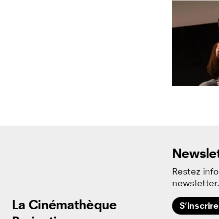
Newslet
Restez inf
newsletter
La Cinémathèque
La Cinémathèque
S'inscrire