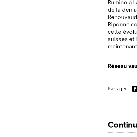
Rumine à La
de la deman
Renouvaud 
Riponne co
cette évolu
suisses et 
maintenant
Réseau va
Partager
Continu