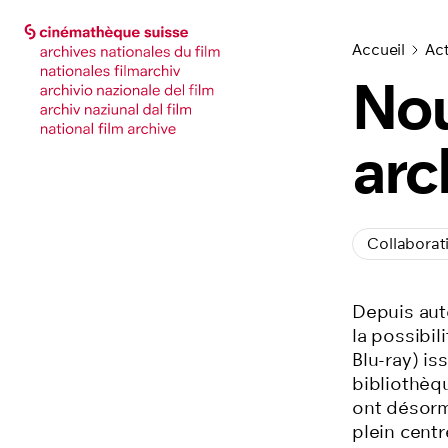
Accéder à la page principale
Accéder à la page principale
Accueil
Act
Nou
arc
Collaborat
Depuis aut
la possibi
Blu-ray) is
bibliothèq
ont désorma
plein centr