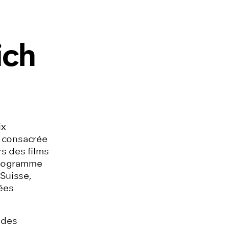
ich
ix
e consacrée
s des films
programme
 Suisse,
ées
 des