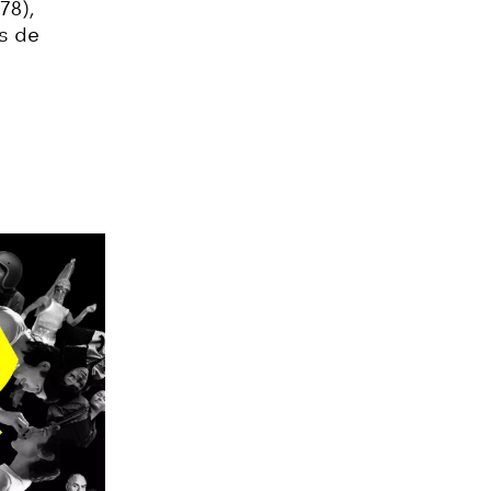
78),
·s de