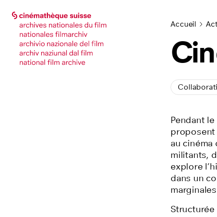
Accéder à la page principale
Accéder à la page principale
Accueil
Act
Cin
Collaborat
Pendant le
proposent 
au cinéma 
militants,
explore l’h
dans un co
marginales
Structurée