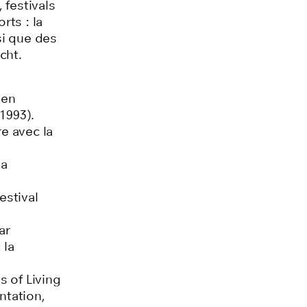
 festivals
rts : la
si que des
cht
.
 en
1993).
e avec la
la
estival
ar
 la
s of Living
ntation,