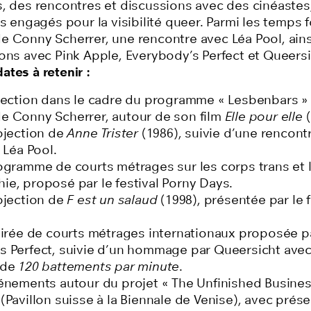
, des rencontres et discussions avec des cinéastes,
es engagés pour la visibilité queer. Parmi les temps fo
de
Conny Scherrer
, une rencontre avec
Léa Pool
, ain
ions avec
Pink Apple
,
Everybody’s Perfect
et
Queersi
tes à retenir :
ojection dans le cadre du programme « Lesbenbars »
de
Conny Scherrer
, autour de son film
Elle pour elle
(
rojection de
Anne Trister
(1986), suivie d’une rencontr
e
Léa Pool
.
rogramme de courts métrages sur les corps trans et 
ie, proposé par le festival
Porny Days
.
rojection de
F est un salaud
(1998), présentée par le f
.
oirée de courts métrages internationaux proposée p
s Perfect
, suivie d’un hommage par
Queersicht
avec
 de
120 battements par minute
.
vénements autour du projet « The Unfinished Busines
(Pavillon suisse à la Biennale de Venise), avec prése