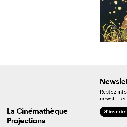
Newslet
Restez inf
newsletter
La Cinémathèque
La Cinémathèque
S'inscrire
Projections
Projections