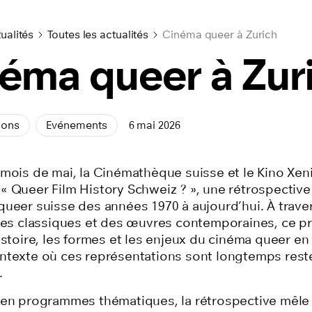
ualités
Toutes les actualités
Cinéma queer à Zurich
éma queer à Zur
ions
Evénements
6 mai 2026
 mois de mai, la Cinémathèque suisse et le
Kino Xen
« Queer Film History Schweiz ? », une rétrospectiv
queer suisse des années 1970 à aujourd’hui. À traver
 des classiques et des œuvres contemporaines, ce 
istoire, les formes et les enjeux du cinéma queer en
ntexte où ces représentations sont longtemps rest
.
 en programmes thématiques, la rétrospective mêle